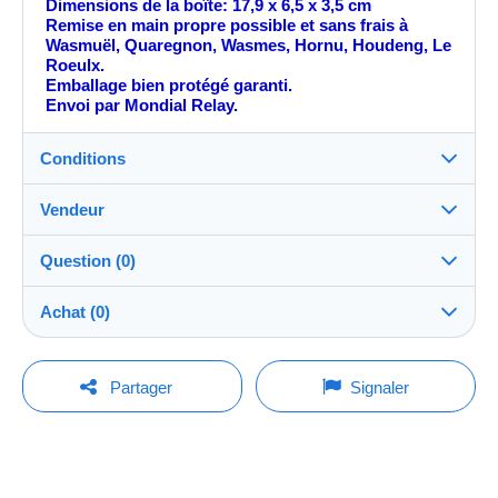
Dimensions de la boîte: 17,9 x 6,5 x 3,5 cm
Remise en main propre possible et sans frais à
Wasmuël, Quaregnon, Wasmes, Hornu, Houdeng, Le
Roeulx.
Emballage bien protégé garanti.
Envoi par Mondial Relay.
Conditions
Vendeur
Détails des conditions de vente
Question (0)
Expédition
cephil0887
100%
(17x)
Envoi après paiement dans les 14 jours
Achat (0)
Boutique
Remise en main propre :
Oui
Pour poser une question, vous devez ouvrir
Dernière actualisation : 19:20:44
Partager
Signaler
une session.
Membre depuis le :
Frais de livraison :
27 févr. 2012
Aucun achat pour le moment. Soyez le premier !
Tarif selon le mode de livraison souhaité
Ouvrir une session
Dernière connexion :
Il y a 2 mois