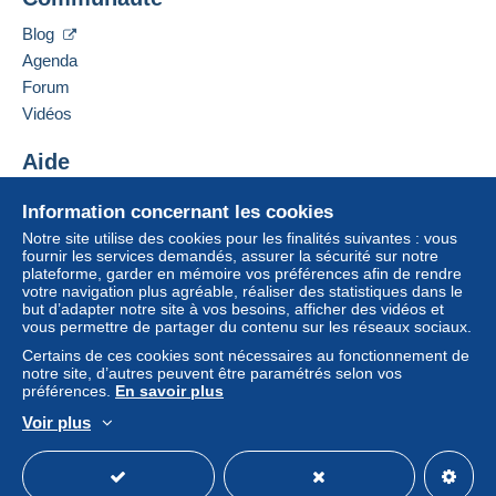
Pour plus de sécurité, le vendeur vous
Ajouter ce vendeur à ma liste noire
demande d'opter pour une méthode de
Blog
livraison avec suivi pour les achats :
Agenda
Paiement par Mangopay.
Forum
Vidéos
Zone 1
Aide
Centre d'aide
Zone 2
Information concernant les cookies
Acheter sur Delcampe
Notre site utilise des cookies pour les finalités suivantes : vous
Vendre sur Delcampe
fournir les services demandés, assurer la sécurité sur notre
Cette zone comprend
un pays
.
plateforme, garder en mémoire vos préférences afin de rendre
Un site sécurisé
votre navigation plus agréable, réaliser des statistiques dans le
Colis Mondial Relay (Suivi)
but d’adapter notre site à vos besoins, afficher des vidéos et
vous permettre de partager du contenu sur les réseaux sociaux.
Paiement par :
Certains de ces cookies sont nécessaires au fonctionnement de
notre site, d’autres peuvent être paramétrés selon vos
préférences.
En savoir plus
De 1gr à 5000gr
Voir plus
3,75 €
Français
USD
Mode standard
America/
De 5001gr à 10000gr
4,00 €