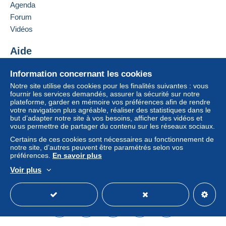
entraîner des conséquences au niveau du compte
Agenda
de l’acheteur.
Forum
Si les conditions de vente du vendeur comportent
Vidéos
des clauses relatives au paiement, celles-ci sont à
considérer comme nulles et non avenues. Les
Aide
conditions de paiement du site Delcampe, telles
Centre d'aide
que définies dans les
conditions d’utilisation
, sont
Information concernant les cookies
Acheter sur Delcampe
les seules applicables.
Notre site utilise des cookies pour les finalités suivantes : vous
Vendre sur Delcampe
fournir les services demandés, assurer la sécurité sur notre
Les achats doivent être payés dans les
14 jours
plateforme, garder en mémoire vos préférences afin de rendre
Un site sécurisé
suivant la réception du décompte final de la part du
votre navigation plus agréable, réaliser des statistiques dans le
vendeur.
but d’adapter notre site à vos besoins, afficher des vidéos et
vous permettre de partager du contenu sur les réseaux sociaux.
Certains de ces cookies sont nécessaires au fonctionnement de
Vous pouvez regrouper vos encheres remportees, ils
notre site, d’autres peuvent être paramétrés selon vos
préférences.
En savoir plus
seront en envoi simple, avec protection a bulles ou
carton, Frais de Livrason:
Voir plus
Français
USD
Mode standard
America/
Union Européenne:
- Normal: (20gr. = 1,25 Euros)
- lettre 20 gr avec plus de 3 mm d'épaisseur = 2,35
euros
- lettre (21 -100gr. = 2,35 Euros)