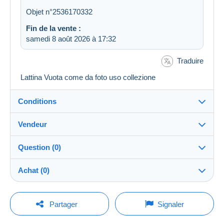
Objet n°2536170332
Fin de la vente :
samedi 8 août 2026 à 17:32
Traduire
Lattina Vuota come da foto uso collezione
Conditions
Vendeur
Détails des conditions de vente
Question (0)
Expédition
peppe59
100%
(7526x)
Envoi après paiement dans les 7 jours
Achat (0)
Boutique
Remise en main propre :
Oui
Pour poser une question, vous devez ouvrir
Dernière actualisation : 19:51:32
Partager
Signaler
une session.
Membre depuis le :
Garantie :
4 janv. 2009