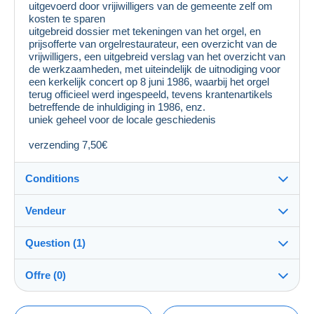
uitgevoerd door vrijiwilligers van de gemeente zelf om
kosten te sparen
uitgebreid dossier met tekeningen van het orgel, en
prijsofferte van orgelrestaurateur, een overzicht van de
vrijwilligers, een uitgebreid verslag van het overzicht van
de werkzaamheden, met uiteindelijk de uitnodiging voor
een kerkelijk concert op 8 juni 1986, waarbij het orgel
terug officieel werd ingespeeld, tevens krantenartikels
betreffende de inhuldiging in 1986, enz.
uniek geheel voor de locale geschiedenis
verzending 7,50€
Conditions
Vendeur
Destination :
Voir la liste des pays
Question (1)
dubout
100%
(9485x)
Expédition :
Offre (0)
Envoi après paiement
Boutique
Question de
Compte supprimé
Frais :
La vente sera prolongée d'une minute si une offre est