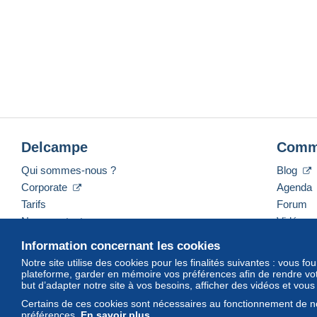
Delcampe
Comm
Qui sommes-nous ?
Blog
Corporate
Agenda
Tarifs
Forum
Nous contacter
Vidéos
Information concernant les cookies
Notre site utilise des cookies pour les finalités suivantes : vous f
plateforme, garder en mémoire vos préférences afin de rendre votr
Français
USD
America/Indiana/Vevay
Mod
but d’adapter notre site à vos besoins, afficher des vidéos et vou
Certains de ces cookies sont nécessaires au fonctionnement de no
préférences.
En savoir plus