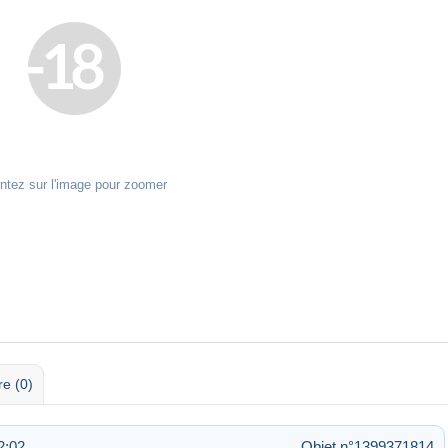
ntez sur l'image pour zoomer
re (0)
2:02
Objet n°1399371814