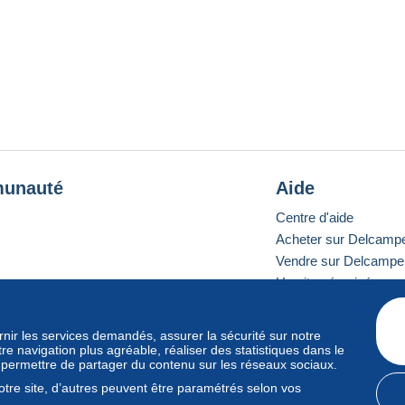
unauté
Aide
Centre d'aide
Acheter sur Delcamp
Vendre sur Delcampe
Un site sécurisé
ournir les services demandés, assurer la sécurité sur notre
e navigation plus agréable, réaliser des statistiques dans le
e standard
s permettre de partager du contenu sur les réseaux sociaux.
tre site, d’autres peuvent être paramétrés selon vos