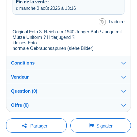
Fin de la vente :
dimanche 9 août 2026 à 13:16
Traduire
Original Foto 3. Reich um 1940 Junger Bub / Junge mit
Mütze Uniform ? Hitlerjugend ?!
kleines Foto
normale Gebrauchsspuren (siehe Bilder)
Conditions
Vendeur
Destination :
Voir la liste des pays
Question (0)
pf_sammler
100%
(6755x)
Remise en main propre :
Offre (0)
Oui
PRO
Boutique
Expédition :
La vente sera prolongée d'une minute si une offre est
Envoi après paiement
Pour poser une question, vous devez ouvrir
posée moins d'une minute avant son échéance.
Partager
Signaler
une session.
Nom :
Frais :