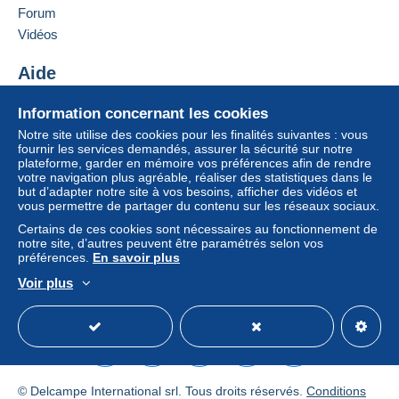
er
Forum
Ajouter ce vendeur aux favoris
Vidéos
Lettre (format normal/petite lettre)
Contacter le vendeur
0,00 €
Ajouter ce vendeur à ma liste noire
Aide
Lettre suivie (format normal/petite lettre)
Centre d'aide
Information concernant les cookies
2,50 €
Acheter sur Delcampe
Notre site utilise des cookies pour les finalités suivantes : vous
Vendre sur Delcampe
fournir les services demandés, assurer la sécurité sur notre
plateforme, garder en mémoire vos préférences afin de rendre
Un site sécurisé
votre navigation plus agréable, réaliser des statistiques dans le
Conditions de paiement :
but d’adapter notre site à vos besoins, afficher des vidéos et
Tous les paiements se font par le site Delcampe. En
vous permettre de partager du contenu sur les réseaux sociaux.
fonction des possibilités proposées par le vendeur, vous
Certains de ces cookies sont nécessaires au fonctionnement de
pouvez utiliser
PayPal
, ajouter une
carte de
notre site, d’autres peuvent être paramétrés selon vos
crédit/débit
ou faire un
virement
. Aucun paiement n’est
préférences.
En savoir plus
réalisé par chèque ou virement bancaire direct au
Voir plus
vendeur.
Français
USD
Mode standard
America/
L’acheteur utilise les moyens de paiement disponibles
sur Delcampe dans la page "
Mes achats : A payer
".
Un paiement ne passant pas par
le système de
paiement integré au site
sera remboursé par le
© Delcampe International srl. Tous droits réservés.
Conditions