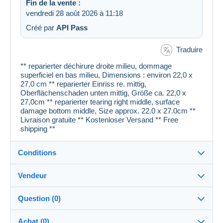
Fin de la vente :
vendredi 28 août 2026 à 11:18
Créé par
API Pass
Traduire
** reparierter déchirure droite milieu, dommage
superficiel en bas milieu, Dimensions : environ 22,0 x
27,0 cm ** reparierter Einriss re. mittig,
Oberflächenschaden unten mittig, Größe ca. 22,0 x
27,0cm ** reparierter tearing right middle, surface
damage bottom middle, Size approx. 22.0 x 27.0cm **
Livraison gratuite ** Kostenloser Versand ** Free
shipping **
Conditions
Vendeur
Détails des conditions de vente
Question (0)
Expédition
cartespostales_de
100%
(176916x)
Envoi après paiement dans les 1 jours
Achat (0)
PRO