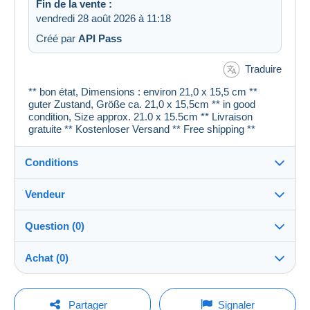
Fin de la vente :
vendredi 28 août 2026 à 11:18
Créé par
API Pass
Traduire
** bon état, Dimensions : environ 21,0 x 15,5 cm **
guter Zustand, Größe ca. 21,0 x 15,5cm ** in good
condition, Size approx. 21.0 x 15.5cm ** Livraison
gratuite ** Kostenloser Versand ** Free shipping **
Conditions
Vendeur
Détails des conditions de vente
Question (0)
Expédition
cartespostales_de
100%
(176911x)
Envoi après paiement dans les 1 jours
Achat (0)
PRO
Boutique
Garantie :
Droit de rétractation
|
Frais de retour à charge de
Pour poser une question, vous devez ouvrir
Dernière actualisation : 18:00:32
Partager
Signaler
l’acheteur.