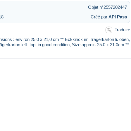
Objet n°2557202447
18
Créé par
API Pass
Traduire
nsions : environ 25,0 x 21,0 cm ** Eckknick im Trägerkarton li. oben,
erkarton left- top, in good condition, Size approx. 25.0 x 21.0cm **