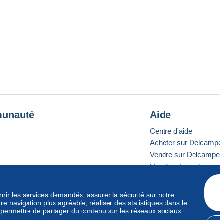
unauté
Aide
Centre d'aide
Acheter sur Delcamp
Vendre sur Delcampe
Un site sécurisé
ournir les services demandés, assurer la sécurité sur notre
e navigation plus agréable, réaliser des statistiques dans le
e standard
s permettre de partager du contenu sur les réseaux sociaux.