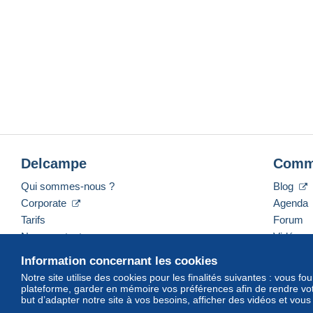
Delcampe
Comm
Qui sommes-nous ?
Blog
Corporate
Agenda
Tarifs
Forum
Nous contacter
Vidéos
Information concernant les cookies
Notre site utilise des cookies pour les finalités suivantes : vous f
plateforme, garder en mémoire vos préférences afin de rendre votr
Français
USD
America/Indiana/Vevay
Mod
but d’adapter notre site à vos besoins, afficher des vidéos et vou