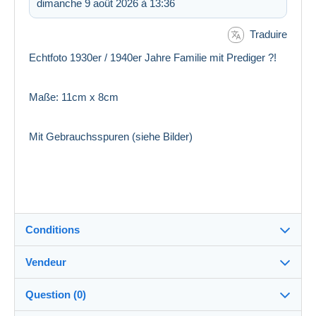
dimanche 9 août 2026 à 13:36
Traduire
Echtfoto 1930er / 1940er Jahre Familie mit Prediger ?!
Maße: 11cm x 8cm
Mit Gebrauchsspuren (siehe Bilder)
Conditions
Vendeur
Destination :
Voir la liste des pays
Question (0)
pf_sammler
100%
(6762x)
Remise en main propre :