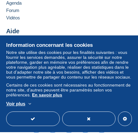
Allemagne
Agenda
paiement integré au site
sera remboursé par le
Forum
vendeur à l’acheteur. Un achat non payé peut
Ajouter ce vendeur aux favoris
entraîner des conséquences au niveau du compte
Vidéos
Contacter le vendeur
de l’acheteur.
Ajouter ce vendeur à ma liste noire
Aide
Si les conditions de vente du vendeur comportent
des clauses relatives au paiement, celles-ci sont à
Centre d'aide
Information concernant les cookies
considérer comme nulles et non avenues. Les
Acheter sur Delcampe
Notre site utilise des cookies pour les finalités suivantes : vous
conditions de paiement du site Delcampe, telles
Vendre sur Delcampe
fournir les services demandés, assurer la sécurité sur notre
que définies dans les
conditions d’utilisation
, sont
plateforme, garder en mémoire vos préférences afin de rendre
Un site sécurisé
les seules applicables.
votre navigation plus agréable, réaliser des statistiques dans le
but d’adapter notre site à vos besoins, afficher des vidéos et
Les achats doivent être payés dans les
14 jours
vous permettre de partager du contenu sur les réseaux sociaux.
suivant la réception du décompte final de la part du
Certains de ces cookies sont nécessaires au fonctionnement de
vendeur.
notre site, d’autres peuvent être paramétrés selon vos
préférences.
En savoir plus
Garantie :
Voir plus
Droit de rétractation
|
Frais de retour à charge de
Français
USD
Mode standard
America/
l’acheteur.
Pour connaître les délais de retour et de
remboursement du lot, consultez les
conditions
générales d’utilisation
.