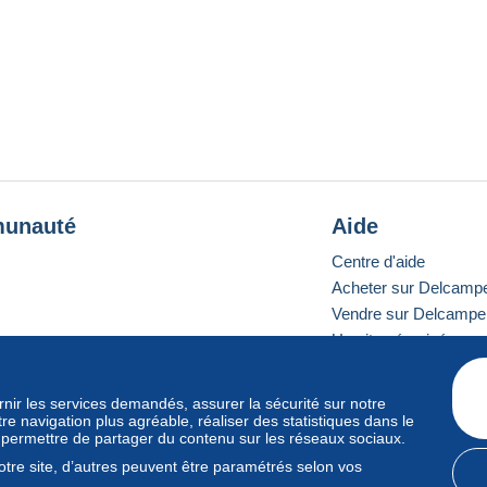
unauté
Aide
Centre d'aide
Acheter sur Delcamp
Vendre sur Delcampe
Un site sécurisé
ournir les services demandés, assurer la sécurité sur notre
e navigation plus agréable, réaliser des statistiques dans le
e standard
s permettre de partager du contenu sur les réseaux sociaux.
tre site, d’autres peuvent être paramétrés selon vos