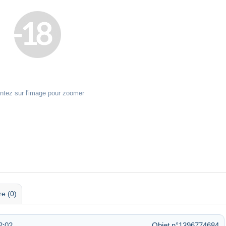
ntez sur l'image pour zoomer
re (0)
2:02
Objet n°1396774684