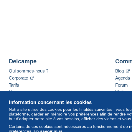
Delcampe
Comm
Qui sommes-nous ?
Blog
Corporate
Agenda
Tarifs
Forum
Nous contacter
Vidéos
Information concernant les cookies
Notre site utilise des cookies pour les finalités suivantes : vous f
plateforme, garder en mémoire vos préférences afin de rendre votr
Français
USD
America/Indiana/Vevay
Mod
but d’adapter notre site à vos besoins, afficher des vidéos et vou
Certains de ces cookies sont nécessaires au fonctionnement de no
préférences.
En savoir plus