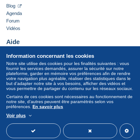
S'inscri
connect
38500
VOIRON
Mode de livraison
Blog
re
er
France
Agenda
Paiement par :
Forum
Ajouter ce vendeur aux favoris
Vidéos
Lettre (format normal/petite lettre)
Contacter le vendeur
3,10 €
Ajouter ce vendeur à ma liste noire
Aide
Centre d'aide
Information concernant les cookies
Acheter sur Delcampe
Conditions de paiement :
Notre site utilise des cookies pour les finalités suivantes : vous
Tous les paiements se font par le site Delcampe. En
Vendre sur Delcampe
fournir les services demandés, assurer la sécurité sur notre
fonction des possibilités proposées par le vendeur, vous
plateforme, garder en mémoire vos préférences afin de rendre
Un site sécurisé
votre navigation plus agréable, réaliser des statistiques dans le
pouvez utiliser
PayPal
, ajouter une
carte de
but d’adapter notre site à vos besoins, afficher des vidéos et
crédit/débit
ou faire un
virement
. Aucun paiement n’est
vous permettre de partager du contenu sur les réseaux sociaux.
réalisé par chèque ou virement bancaire direct au
Certains de ces cookies sont nécessaires au fonctionnement de
vendeur.
notre site, d’autres peuvent être paramétrés selon vos
préférences.
En savoir plus
L’acheteur utilise les moyens de paiement disponibles
sur Delcampe dans la page "
Mes achats : A payer
".
Voir plus
Français
USD
Mode standard
America/
Un paiement ne passant pas par
le système de
paiement integré au site
sera remboursé par le
vendeur à l’acheteur. Un achat non payé peut entraîner