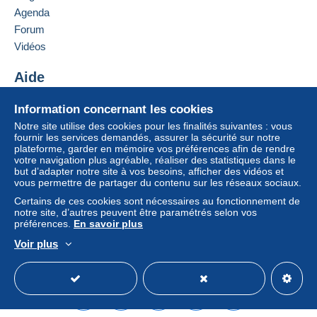
er
France
Agenda
Paiement par :
Forum
Ajouter ce vendeur aux favoris
Vidéos
Lettre (format normal/petite lettre)
Contacter le vendeur
3,10 €
Ajouter ce vendeur à ma liste noire
Aide
Centre d'aide
Information concernant les cookies
Acheter sur Delcampe
Conditions de paiement :
Notre site utilise des cookies pour les finalités suivantes : vous
Tous les paiements se font par le site Delcampe. En
Vendre sur Delcampe
fournir les services demandés, assurer la sécurité sur notre
fonction des possibilités proposées par le vendeur, vous
plateforme, garder en mémoire vos préférences afin de rendre
Un site sécurisé
votre navigation plus agréable, réaliser des statistiques dans le
pouvez utiliser
PayPal
, ajouter une
carte de
but d’adapter notre site à vos besoins, afficher des vidéos et
crédit/débit
ou faire un
virement
. Aucun paiement n’est
vous permettre de partager du contenu sur les réseaux sociaux.
réalisé par chèque ou virement bancaire direct au
Certains de ces cookies sont nécessaires au fonctionnement de
vendeur.
notre site, d’autres peuvent être paramétrés selon vos
préférences.
En savoir plus
L’acheteur utilise les moyens de paiement disponibles
sur Delcampe dans la page "
Mes achats : A payer
".
Voir plus
Français
USD
Mode standard
America/
Un paiement ne passant pas par
le système de
paiement integré au site
sera remboursé par le
vendeur à l’acheteur. Un achat non payé peut entraîner
des conséquences au niveau du compte de l’acheteur.