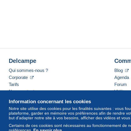
Delcampe
Comm
Qui sommes-nous ?
Blog
Corporate
Agenda
Tarifs
Forum
Nous contacter
Vidéos
Information concernant les cookies
Notre site utilise des cookies pour les finalités suivantes : vous f
plateforme, garder en mémoire vos préférences afin de rendre votr
Français
USD
America/Indiana/Vevay
Mod
but d’adapter notre site à vos besoins, afficher des vidéos et vou
Certains de ces cookies sont nécessaires au fonctionnement de no
préférences.
En savoir plus