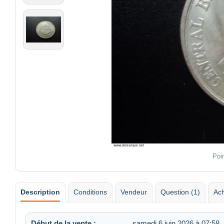
Poi
Description
Conditions
Vendeur
Question (1)
Ach
Début de la vente :
samedi 6 juin 2026 à 07:58