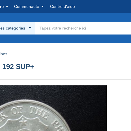
re
Communauté
Centre d'aide
les catégories
pines
M 192 SUP+