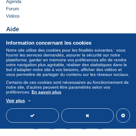
virement sur votre solde. Aucun paiement n’est réalisé
Agenda
par chèque ou virement bancaire direct au vendeur.
Forum
Vidéos
L’acheteur utilise les moyens de paiement disponibles
sur Delcampe dans la page "
Mes achats : A payer
".
Aide
Un paiement ne passant pas par
carte de crédit/débit
ou virement sur votre solde sera remboursé par le
Centre d'aide
Information concernant les cookies
vendeur à l’acheteur. Un achat non payé peut entraîner
Acheter sur Delcampe
Notre site utilise des cookies pour les finalités suivantes : vous
des conséquences au niveau du compte de l’acheteur.
Vendre sur Delcampe
fournir les services demandés, assurer la sécurité sur notre
plateforme, garder en mémoire vos préférences afin de rendre
Si les conditions de vente du vendeur comportent des
Un site sécurisé
votre navigation plus agréable, réaliser des statistiques dans le
clauses relatives au paiement, celles-ci sont à
but d’adapter notre site à vos besoins, afficher des vidéos et
considérer comme nulles et non avenues. Les
vous permettre de partager du contenu sur les réseaux sociaux.
conditions de paiement du site Delcampe, telles que
Certains de ces cookies sont nécessaires au fonctionnement de
définies dans les
conditions d’utilisation
, sont les seules
notre site, d’autres peuvent être paramétrés selon vos
préférences.
En savoir plus
applicables.
Voir plus
Les achats doivent être payés dans les
14 jours
suivant
Français
USD
Mode standard
America/
la réception du décompte final de la part du vendeur.