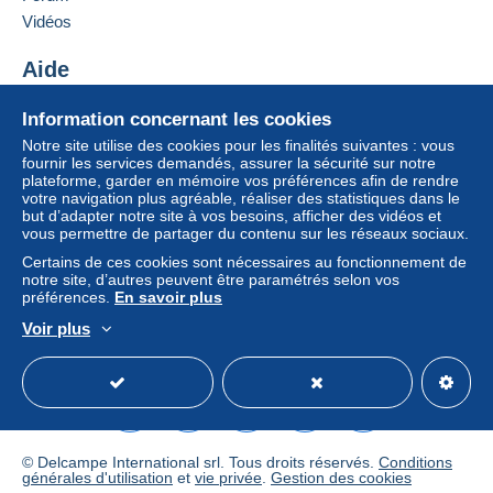
Si les conditions de vente du vendeur comportent
Vidéos
des clauses relatives au paiement, celles-ci sont à
considérer comme nulles et non avenues. Les
Aide
conditions de paiement du site Delcampe, telles
Centre d'aide
que définies dans les
conditions d’utilisation
, sont
Information concernant les cookies
Acheter sur Delcampe
les seules applicables.
Notre site utilise des cookies pour les finalités suivantes : vous
Vendre sur Delcampe
fournir les services demandés, assurer la sécurité sur notre
Les achats doivent être payés dans les
14 jours
plateforme, garder en mémoire vos préférences afin de rendre
Un site sécurisé
suivant la réception du décompte final de la part du
votre navigation plus agréable, réaliser des statistiques dans le
vendeur.
but d’adapter notre site à vos besoins, afficher des vidéos et
vous permettre de partager du contenu sur les réseaux sociaux.
Certains de ces cookies sont nécessaires au fonctionnement de
FRAIS DE PORT
AU CHOIX
A
notre site, d’autres peuvent être paramétrés selon vos
préférences.
En savoir plus
RAJOUTER / SHIPMENT
Voir plus
COSTS
ACCORDING TO YOUR
Français
USD
Mode standard
America/
CHOICE
MUST TO BE ADDED:
(
FAIRE DESCENDRE L'ASCENSEUR A DROITE
POUR FAIRE APPARAITRE TOUS LES TARIFS
/
FRAIS REDUITS POUR TOUT ACHAT GROUPE)
© Delcampe International srl. Tous droits réservés.
Conditions
générales d'utilisation
et
vie privée
.
Gestion des cookies