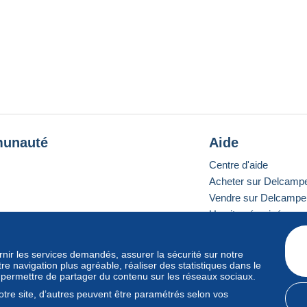
unauté
Aide
Centre d'aide
Acheter sur Delcamp
Vendre sur Delcampe
Un site sécurisé
ournir les services demandés, assurer la sécurité sur notre
e navigation plus agréable, réaliser des statistiques dans le
e standard
s permettre de partager du contenu sur les réseaux sociaux.
tre site, d’autres peuvent être paramétrés selon vos