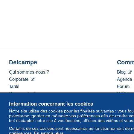
Delcampe
Comm
Qui sommes-nous ?
Blog
Corporate
Agenda
Tarifs
Forum
Nous contacter
Vidéos
Information concernant les cookies
Notre site utilise des cookies pour les finalités suivantes : vous f
plateforme, garder en mémoire vos préférences afin de rendre votr
Français
USD
America/Indiana/Vevay
Mod
but d’adapter notre site à vos besoins, afficher des vidéos et vou
Certains de ces cookies sont nécessaires au fonctionnement de no
préférences.
En savoir plus