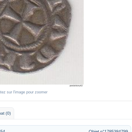
tez sur l'image pour zoomer
at (0)
:54
Objet n°1785384799