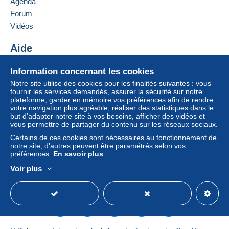
Agenda
de l’acheteur.
Forum
Si les conditions de vente du vendeur comportent
Vidéos
des clauses relatives au paiement, celles-ci sont à
considérer comme nulles et non avenues. Les
Aide
conditions de paiement du site Delcampe, telles
Centre d'aide
que définies dans les
conditions d’utilisation
, sont
Information concernant les cookies
Acheter sur Delcampe
les seules applicables.
Notre site utilise des cookies pour les finalités suivantes : vous
Vendre sur Delcampe
fournir les services demandés, assurer la sécurité sur notre
Les achats doivent être payés dans les
14 jours
plateforme, garder en mémoire vos préférences afin de rendre
Un site sécurisé
suivant la réception du décompte final de la part du
votre navigation plus agréable, réaliser des statistiques dans le
vendeur.
but d’adapter notre site à vos besoins, afficher des vidéos et
vous permettre de partager du contenu sur les réseaux sociaux.
Certains de ces cookies sont nécessaires au fonctionnement de
A SEGUITO DELLA
notre site, d’autres peuvent être paramétrés selon vos
préférences.
En savoir plus
SCELLERATA E MALDESTRA
Voir plus
Français
USD
Mode standard
America/
DECISIONE PRESA DA POSTE
ITALIANE , A PARTIRE DAL 1
MAGGIO 2026 NON SARA' PIU