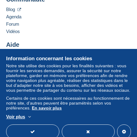
Mládežnická 3061/6
membre et ouvrir une session.
Paiement par :
10600
Praha 10
Blog
Tchéquie
Se
Agenda
S'inscri
De 0,01 € à 150,00 €
connect
re
er
Forum
7,50 €
Ajouter ce vendeur aux favoris
Vidéos
Contacter le vendeur
De 150,01 € à 2 000,00 €
Ajouter ce vendeur à ma liste noire
Aide
8,50 €
Centre d'aide
À partir de 2 000,01 €
Information concernant les cookies
Acheter sur Delcampe
8,50 €
Notre site utilise des cookies pour les finalités suivantes : vous
Vendre sur Delcampe
fournir les services demandés, assurer la sécurité sur notre
plateforme, garder en mémoire vos préférences afin de rendre
Un site sécurisé
votre navigation plus agréable, réaliser des statistiques dans le
but d’adapter notre site à vos besoins, afficher des vidéos et
Conditions de paiement :
vous permettre de partager du contenu sur les réseaux sociaux.
Tous les paiements se font par le site Delcampe. En
Certains de ces cookies sont nécessaires au fonctionnement de
fonction des possibilités proposées par le vendeur, vous
notre site, d’autres peuvent être paramétrés selon vos
pouvez utiliser
PayPal
, ajouter une
carte de
préférences.
En savoir plus
crédit/débit
ou faire un
virement
. Aucun paiement n’est
Voir plus
réalisé par chèque ou virement bancaire direct au
Français
USD
Mode standard
America/
vendeur.
L’acheteur utilise les moyens de paiement disponibles