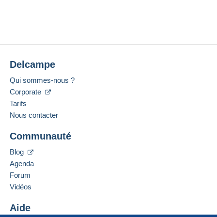
FESOJK s.r.o.
Aucun achat pour le moment. Soyez le premier !
remboursement du lot, consultez les
conditions
Ouvrir une session
générales d’utilisation
.
Membre depuis le :
12 oct. 2023
Frais de livraison :
Dernière connexion :
Moins de 24 heures
Zone 1
Delcampe
Méthodes de paiement :
Qui sommes-nous ?
Zone 2
Corporate
Langues parlées :
Français,
Anglais (Royaume-Uni),
Allemand
Tarifs
Cette zone comprend
51 pays
.
Nous contacter
Adresse professionnelle :
Pour avoir accès aux informations
Lettre (grand format/grande lettre)
FESOJK s.r.o.
de livraison, vous devez être
Communauté
Mládežnická 3061/6
membre et ouvrir une session.
Paiement par :
10600
Praha 10
Blog
Tchéquie
Se
Agenda
S'inscri
De 0,01 € à 150,00 €
connect
re
er
Forum
7,50 €
Ajouter ce vendeur aux favoris
Vidéos
Contacter le vendeur
De 150,01 € à 2 000,00 €
Ajouter ce vendeur à ma liste noire
Aide
8,50 €