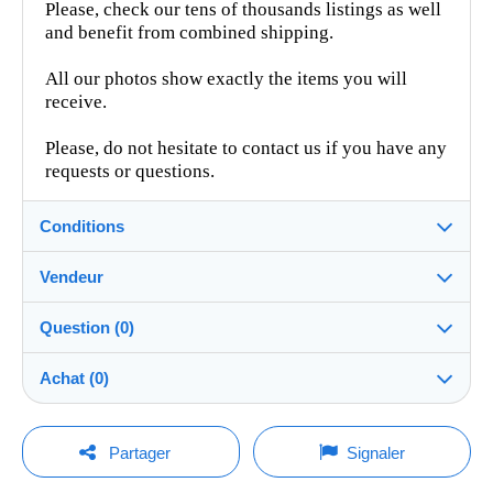
Please, check our tens of thousands listings as well
and benefit from combined shipping.
All our photos show exactly the items you will
receive.
Please, do not hesitate to contact us if you have any
requests or questions.
Conditions
Vendeur
Détails des conditions de vente
Question (0)
Expédition
num_store
99%
(2951x)
Envoi après paiement dans les 4 jours
Achat (0)
PRO
Boutique
Garantie :
Droit de rétractation
|
Frais de retour à charge de
Pour poser une question, vous devez ouvrir
Dernière actualisation : 04:36:38
Partager
Signaler
l’acheteur.
une session.
Nom :
Pour connaître les délais de retour et de