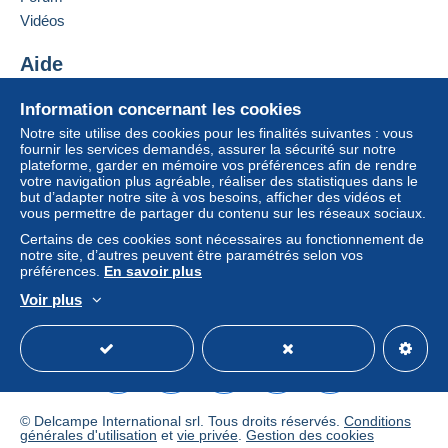
Conditions de paiement :
Vidéos
Tous les paiements se font par
carte de crédit/débit
ou
virement sur votre solde. Aucun paiement n’est réalisé
Aide
par chèque ou virement bancaire direct au vendeur.
Centre d'aide
L’acheteur utilise les moyens de paiement disponibles
Information concernant les cookies
Acheter sur Delcampe
sur Delcampe dans la page "
Mes achats : A payer
".
Notre site utilise des cookies pour les finalités suivantes : vous
Vendre sur Delcampe
fournir les services demandés, assurer la sécurité sur notre
Un paiement ne passant pas par
carte de crédit/débit
plateforme, garder en mémoire vos préférences afin de rendre
Un site sécurisé
ou virement sur votre solde sera remboursé par le
votre navigation plus agréable, réaliser des statistiques dans le
vendeur à l’acheteur. Un achat non payé peut entraîner
but d’adapter notre site à vos besoins, afficher des vidéos et
vous permettre de partager du contenu sur les réseaux sociaux.
des conséquences au niveau du compte de l’acheteur.
Certains de ces cookies sont nécessaires au fonctionnement de
Si les conditions de vente du vendeur comportent des
notre site, d’autres peuvent être paramétrés selon vos
clauses relatives au paiement, celles-ci sont à
préférences.
En savoir plus
considérer comme nulles et non avenues. Les
Voir plus
conditions de paiement du site Delcampe, telles que
Français
USD
Mode standard
America/
définies dans les
conditions d’utilisation
, sont les seules
applicables.
Les achats doivent être payés dans les
14 jours
suivant
la réception du décompte final de la part du vendeur.
© Delcampe International srl. Tous droits réservés.
Conditions
générales d'utilisation
et
vie privée
.
Gestion des cookies
Conditions particulières :