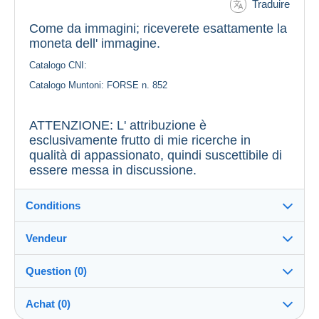
Traduire
Come da immagini; riceverete esattamente la
moneta dell' immagine.
Catalogo CNI:
Catalogo Muntoni: FORSE n. 852
ATTENZIONE: L' attribuzione è
esclusivamente frutto di mie ricerche in
qualità di appassionato, quindi suscettibile di
essere messa in discussione.
Conditions
Vendeur
Détails des conditions de vente
Question (0)
Expédition
Pittbello
100%
(4x)
Envoi après paiement dans les 14 jours
Achat (0)