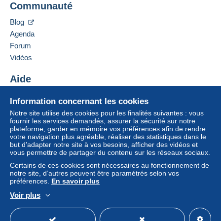
Communauté
11 Rue Condorcet
achats : A payer
".
51100
REIMS
Blog
Un paiement ne passant pas par
le système de
France
Agenda
paiement integré au site
sera remboursé par le
Forum
vendeur à l’acheteur. Un achat non payé peut
Ajouter ce vendeur aux favoris
entraîner des conséquences au niveau du compte
Vidéos
Contacter le vendeur
de l’acheteur.
Ajouter ce vendeur à ma liste noire
Aide
Si les conditions de vente du vendeur comportent
des clauses relatives au paiement, celles-ci sont à
Centre d'aide
Information concernant les cookies
considérer comme nulles et non avenues. Les
Acheter sur Delcampe
conditions de paiement du site Delcampe, telles
Notre site utilise des cookies pour les finalités suivantes : vous
Vendre sur Delcampe
fournir les services demandés, assurer la sécurité sur notre
que définies dans les
conditions d’utilisation
, sont
plateforme, garder en mémoire vos préférences afin de rendre
Un site sécurisé
les seules applicables.
votre navigation plus agréable, réaliser des statistiques dans le
but d’adapter notre site à vos besoins, afficher des vidéos et
Les achats doivent être payés dans les
14 jours
vous permettre de partager du contenu sur les réseaux sociaux.
suivant la réception du décompte final de la part du
Certains de ces cookies sont nécessaires au fonctionnement de
vendeur.
notre site, d’autres peuvent être paramétrés selon vos
préférences.
En savoir plus
Garantie :
Voir plus
Droit de rétractation
|
Frais de retour à charge de
Français
USD
Mode standard
America/
l’acheteur.
Pour connaître les délais de retour et de