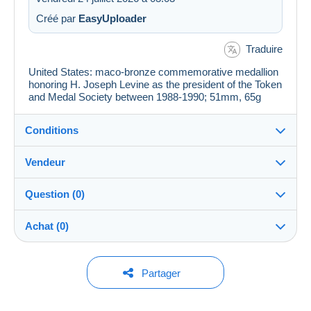
Créé par
EasyUploader
Traduire
United States: maco-bronze commemorative medallion
honoring H. Joseph Levine as the president of the Token
and Medal Society between 1988-1990; 51mm, 65g
Conditions
Vendeur
Détails des conditions de vente
Question (0)
Expédition
JerusalemStamps
--%
(2x)
Compte
Envoi après paiement dans les 14 jours
fermé
Achat (0)
Garantie :
Boutique
Droit de rétractation
|
Frais de retour à charge de
Pour poser une question, vous devez ouvrir
Dernière actualisation : 12:08:05
Partager
l’acheteur.
une session.
Pour connaître les délais de retour et de
Membre depuis le :
Aucun achat pour le moment. Soyez le premier !
remboursement du lot, consultez les
conditions