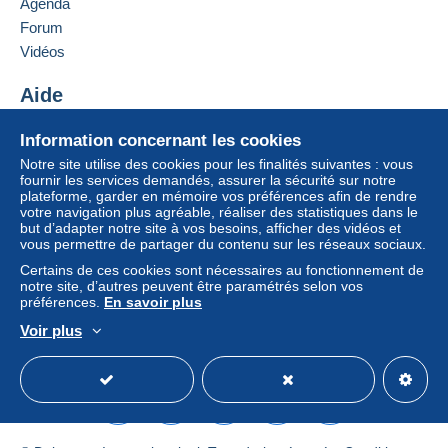
Agenda
Forum
Vidéos
Aide
Centre d'aide
Information concernant les cookies
Acheter sur Delcampe
Notre site utilise des cookies pour les finalités suivantes : vous
Vendre sur Delcampe
fournir les services demandés, assurer la sécurité sur notre
plateforme, garder en mémoire vos préférences afin de rendre
Un site sécurisé
votre navigation plus agréable, réaliser des statistiques dans le
but d’adapter notre site à vos besoins, afficher des vidéos et
vous permettre de partager du contenu sur les réseaux sociaux.
Certains de ces cookies sont nécessaires au fonctionnement de
notre site, d’autres peuvent être paramétrés selon vos
préférences.
En savoir plus
Voir plus
Français
USD
Mode standard
America/