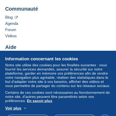
de livraison, vous devez être
Ajouter ce vendeur à ma liste noire
membre et ouvrir une session.
Communauté
Cette zone comprend
un pays
.
Se
Blog
S'inscri
connect
Mode de livraison
re
er
Agenda
Forum
Paiement par :
Vidéos
Lettre (format normal/petite lettre)
Aide
6,00 €
Centre d'aide
Information concernant les cookies
Acheter sur Delcampe
Notre site utilise des cookies pour les finalités suivantes : vous
Conditions de paiement :
Vendre sur Delcampe
fournir les services demandés, assurer la sécurité sur notre
Tous les paiements se font par le site Delcampe. En
plateforme, garder en mémoire vos préférences afin de rendre
Un site sécurisé
fonction des possibilités proposées par le vendeur, vous
votre navigation plus agréable, réaliser des statistiques dans le
but d’adapter notre site à vos besoins, afficher des vidéos et
pouvez utiliser
PayPal
, ajouter une
carte de
vous permettre de partager du contenu sur les réseaux sociaux.
crédit/débit
ou faire un
virement
. Aucun paiement n’est
Certains de ces cookies sont nécessaires au fonctionnement de
réalisé par chèque ou virement bancaire direct au
notre site, d’autres peuvent être paramétrés selon vos
vendeur.
préférences.
En savoir plus
L’acheteur utilise les moyens de paiement disponibles
Voir plus
sur Delcampe dans la page "
Mes achats : A payer
".
Français
USD
Mode standard
America/