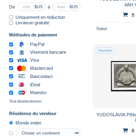
De
à
$US
$US
±
Uniquement en réduction
Livraison gratuite
Statut
Méthodes de paiement
PayPal
Nouveau
Virement bancaire
Visa
Mastercard
Bancontact
iDeal
Maestro
Tout désélectionner
Résidence du vendeur
YUGOSLAVIA P84a
Monde entier
±