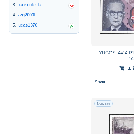
banknotestar
kzg2000
lucas1378
YUGOSLAVIA P111 5000 DINARA 1991
± 
Statut
Nouveau