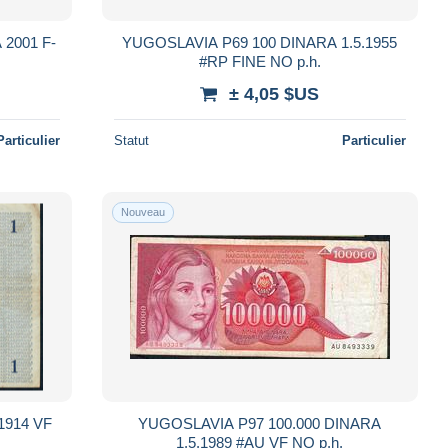
001 F-
YUGOSLAVIA P69 100 DINARA 1.5.1955
#RP FINE NO p.h.
± 4,05 $US
Particulier
Statut
Particulier
Nouveau
14 VF
YUGOSLAVIA P97 100.000 DINARA
1.5.1989 #AU VF NO p.h.