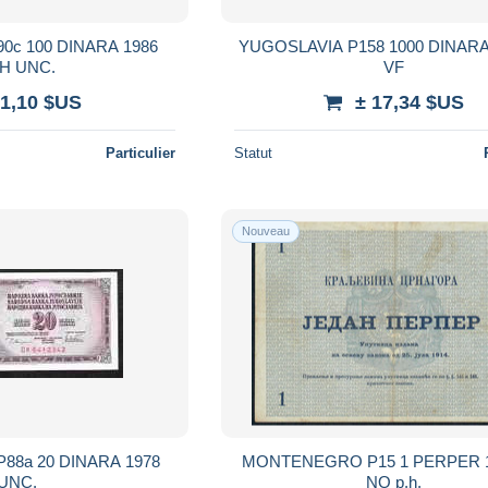
YUGOSLAVIA P158 1000 DINARA 2
#CH UNC.
VF
 1,10 $US
± 17,34 $US
Particulier
Statut
Nouveau
RA 1978
MONTENEGRO P15 1 PERPER 19
UNC.
NO p.h.