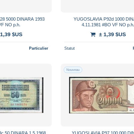
DINARA 1993
YUGOSLAVIA P92d 1000 DINARA
#AB VF NO p.h.
4.11.1981 #BO VF NO p.h
 1,39 $US
± 1,39 $US
Particulier
Statut
Nouveau
1.5.1968
YUGOSLAVIA P97 100.000 D