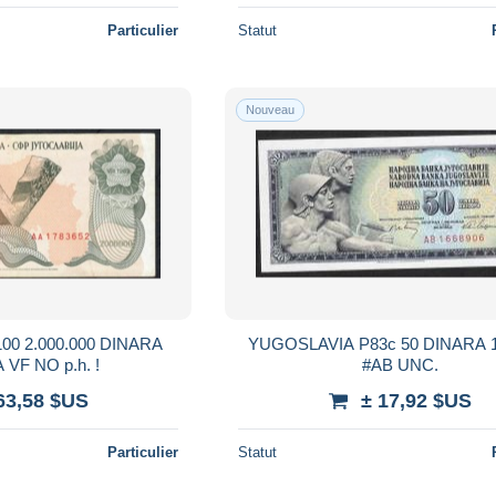
Particulier
Statut
Nouveau
DINARA
YUGOSLAVIA P83c 50 DINARA 1.5.1968
1989 #AA VF NO p.h. !
#AB UNC.
63,58 $US
± 17,92 $US
Particulier
Statut