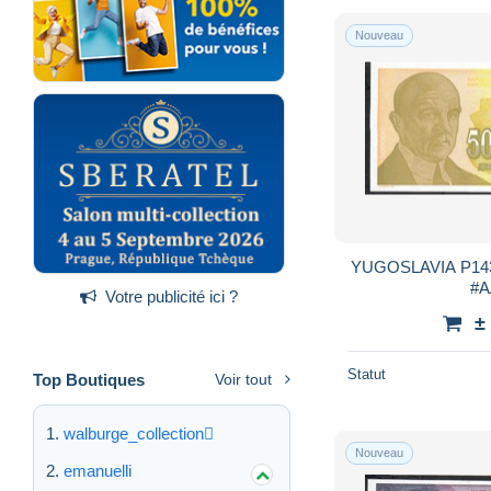
Nouveau
YUGOSLAVIA P143 500.000 DINARA 1994
Votre publicité ici ?
±
Statut
Top Boutiques
Voir tout
walburge_collection
Nouveau
emanuelli