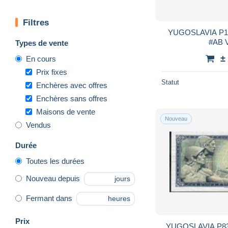
Filtres
YUGOSLAVIA P128 5000 
Types de vente
±
En cours
Prix fixes
Statut
Enchères avec offres
Enchères sans offres
Maisons de vente
Nouveau
Vendus
Durée
Toutes les durées
Nouveau depuis
jours
Fermant dans
heures
Prix
YUGOSLAVIA P83c 50 DINARA 