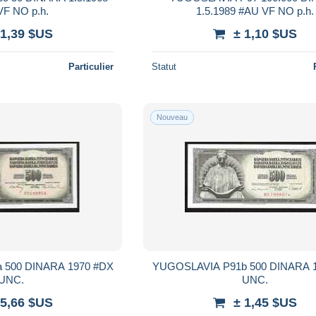
#AH VF NO p.h.
1.5.1989 #AU VF NO p.h.
 1,39 $US
± 1,10 $US
Particulier
Statut
Nouveau
 500 DINARA 1970 #DX
YUGOSLAVIA P91b 500 DINARA 1981 #BS
UNC.
UNC.
 5,66 $US
± 1,45 $US