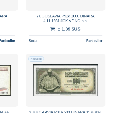
YUGOSLAVIA P92d 1000 DINARA
.
4.11.1981 #CK VF NO p.h.
± 1,39 $US
Particulier
Statut
Particulier
Nouveau
INARA
YUGOSLAVIA P91a 500 DINARA 1978 #AT