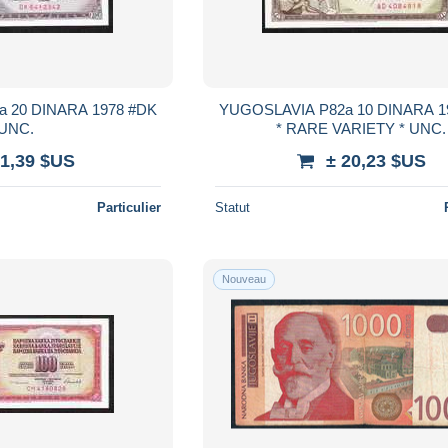
#DK
YUGOSLAVIA P82a 10 DINARA 1968 #AD
UNC.
* RARE VARIETY * UNC.
 1,39 $US
± 20,23 $US
Particulier
Statut
Nouveau