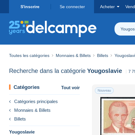
S'inscrire
Se connecter
Acheter
Vend
Yougos
Toutes les catégories
Monnaies & Billets
Billets
Yougoslav
Recherche dans la catégorie
Yougoslavie
7 7
Catégories
Tout voir
Nouveau
Catégories principales
Monnaies & Billets
Billets
Yougoslavie