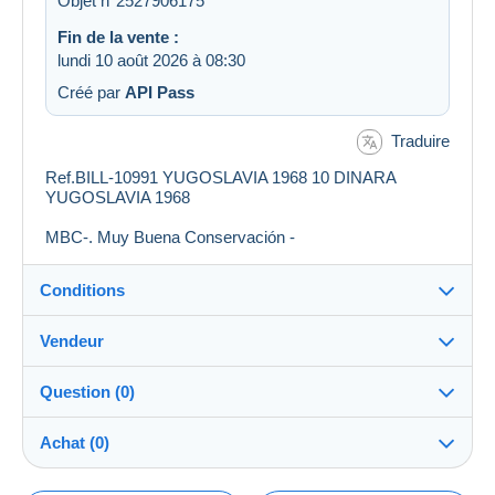
Objet n°2527906175
Fin de la vente :
lundi 10 août 2026 à 08:30
Créé par
API Pass
Traduire
Ref.BILL-10991 YUGOSLAVIA 1968 10 DINARA
YUGOSLAVIA 1968
MBC-. Muy Buena Conservación -
Conditions
Vendeur
Destination :
Voir la liste des pays
Question (0)
phildom_domfil
99%
(151911x)
Expédition :
Achat (0)
Envoi après paiement
PRO
Boutique
Frais :