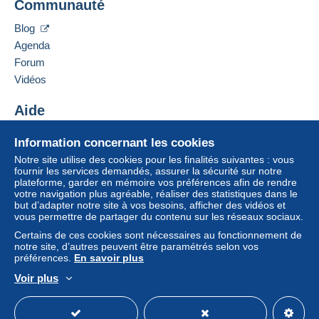
Communauté
40 RUE DU LOGIS DE VILLEMENT
achats : A payer
".
16 600
RUELLE SUR TOUVRE
Blog
Un paiement ne passant pas par
le système de
France
Agenda
paiement integré au site
sera remboursé par le
Forum
vendeur à l’acheteur. Un achat non payé peut
Ajouter ce vendeur aux favoris
entraîner des conséquences au niveau du compte
Vidéos
Contacter le vendeur
de l’acheteur.
Ajouter ce vendeur à ma liste noire
Aide
Si les conditions de vente du vendeur comportent
des clauses relatives au paiement, celles-ci sont à
Centre d'aide
Information concernant les cookies
considérer comme nulles et non avenues. Les
Acheter sur Delcampe
conditions de paiement du site Delcampe, telles
Notre site utilise des cookies pour les finalités suivantes : vous
Vendre sur Delcampe
fournir les services demandés, assurer la sécurité sur notre
que définies dans les
conditions d’utilisation
, sont
plateforme, garder en mémoire vos préférences afin de rendre
Un site sécurisé
les seules applicables.
votre navigation plus agréable, réaliser des statistiques dans le
but d’adapter notre site à vos besoins, afficher des vidéos et
Les achats doivent être payés dans les
14 jours
vous permettre de partager du contenu sur les réseaux sociaux.
suivant la réception du décompte final de la part du
Certains de ces cookies sont nécessaires au fonctionnement de
vendeur.
notre site, d’autres peuvent être paramétrés selon vos
préférences.
En savoir plus
Garantie :
Voir plus
Droit de rétractation
|
Frais de retour à charge de
Français
USD
Mode standard
America/
l’acheteur.
Pour connaître les délais de retour et de