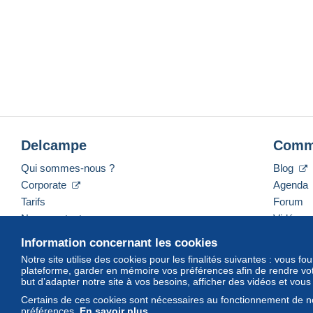
Delcampe
Comm
Qui sommes-nous ?
Blog
Corporate
Agenda
Tarifs
Forum
Nous contacter
Vidéos
Information concernant les cookies
Notre site utilise des cookies pour les finalités suivantes : vous f
plateforme, garder en mémoire vos préférences afin de rendre votr
Français
USD
America/Indiana/Vevay
Mod
but d’adapter notre site à vos besoins, afficher des vidéos et vou
Certains de ces cookies sont nécessaires au fonctionnement de no
préférences.
En savoir plus