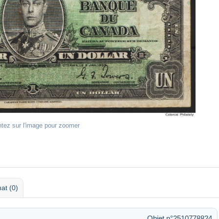
ntez sur l'image pour zoomer
at (0)
Objet n°2510778824