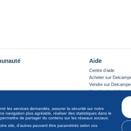
unauté
Aide
Centre d'aide
Acheter sur Delcamp
Vendre sur Delcampe
Un site sécurisé
ournir les services demandés, assurer la sécurité sur notre
e navigation plus agréable, réaliser des statistiques dans le
e standard
s permettre de partager du contenu sur les réseaux sociaux.
tre site, d’autres peuvent être paramétrés selon vos