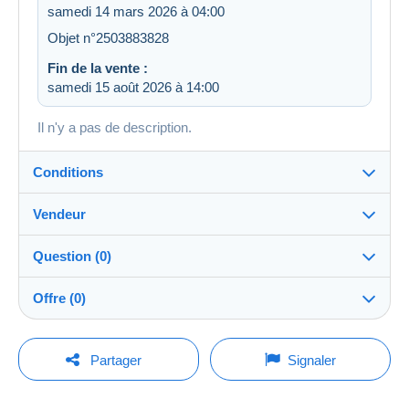
samedi 14 mars 2026 à 04:00
Objet n°2503883828
Fin de la vente :
samedi 15 août 2026 à 14:00
Il n'y a pas de description.
Conditions
Vendeur
Destination :
Voir la liste des pays
Question (0)
walburge_collection
100%
(101388x)
Expédition :
Offre (0)
Envoi après paiement
PRO
Boutique
Frais :
La vente sera prolongée d'une minute si une offre est
A charge de l'acheteur
Pour poser une question, vous devez ouvrir
posée moins d'une minute avant son échéance.
Partager
Signaler
une session.
Nom :
Méthodes de paiement :
SAINTE-WALBURGE COLLECTION
Rafraîchir les offres