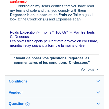
conformez
Bidding on my items certifies that you have read
my terms of sale and that you comply with them
Regardez bien le scan et les Frais >>
Take a good
look at the Condition (X) and Expenses scan
Poids Expédition > moins " 100 Gr" > Voir les Tarifs
Ci-Dessous
Les objets trop épais peuvent être envoyé en colissimo,
mondial relay suivant la formule la moins chère
"Avant de posez vos questions, regardez les
commentaires et les conditions Ci-dessous"
-Tous les objets achetés entraînent des frais et
Voir plus
doivent être payés.
-Nos frais: plus le Port sont calculés au plus juste
et comprennent :
Conditions
--L’emballage, les protections, le transport a la
Poste, les timbres
Vendeur
Détails des conditions de vente
Question (0)
Merci de votre gentillesse
Expédition