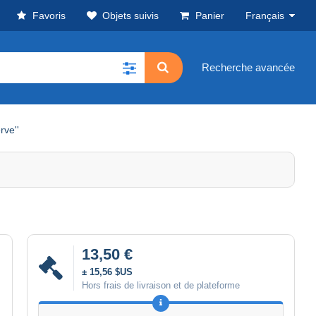
Favoris
Objets suivis
Panier
Français
Recherche avancée
rve''
13,50 €
± 15,56 $US
Hors frais de livraison et de plateforme