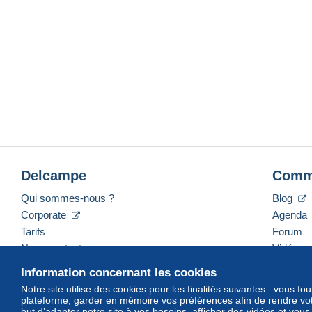
Delcampe
Comm
Qui sommes-nous ?
Blog
Corporate
Agenda
Tarifs
Forum
Nous contacter
Vidéos
Information concernant les cookies
Notre site utilise des cookies pour les finalités suivantes : vous f
plateforme, garder en mémoire vos préférences afin de rendre votr
Français
USD
America/Indiana/Vevay
Mod
but d’adapter notre site à vos besoins, afficher des vidéos et vou