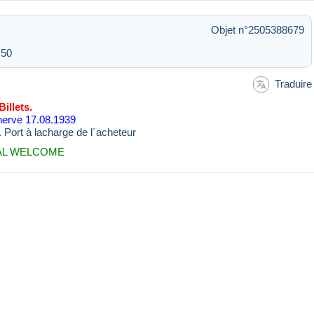
Objet n°2505388679
:50
Traduire
Billets.
nerve 17.08.1939
. Port à lacharge de l´acheteur
AL WELCOME