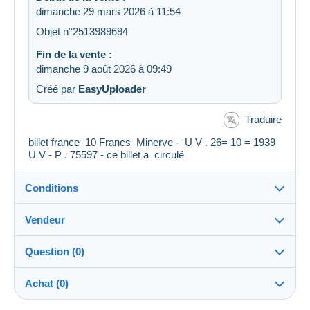
dimanche 29 mars 2026 à 11:54
Objet n°2513989694
Fin de la vente :
dimanche 9 août 2026 à 09:49
Créé par
EasyUploader
Traduire
billet france 10 Francs Minerve - U V . 26= 10 = 1939
U V - P . 75597 - ce billet a circulé
Conditions
Vendeur
Destination :
Voir la liste des pays
Question (0)
michlape
100%
(7473x)
Remise en main propre :
Achat (0)
Oui
PRO
Boutique
Expédition :