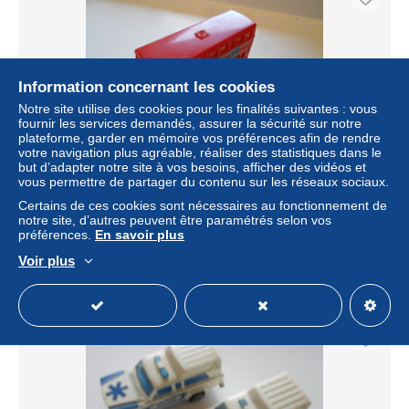
Information concernant les cookies
Notre site utilise des cookies pour les finalités suivantes : vous
fournir les services demandés, assurer la sécurité sur notre
plateforme, garder en mémoire vos préférences afin de rendre
votre navigation plus agréable, réaliser des statistiques dans le
but d’adapter notre site à vos besoins, afficher des vidéos et
vous permettre de partager du contenu sur les réseaux sociaux.
MAJORETTE 1970/80 / REF 286 / BUS DEUX ETAGES +
VISIT LONDON
Certains de ces cookies sont nécessaires au fonctionnement de
notre site, d’autres peuvent être paramétrés selon vos
± 9,25 $US
préférences.
En savoir plus
Voir plus
Statut
Particulier