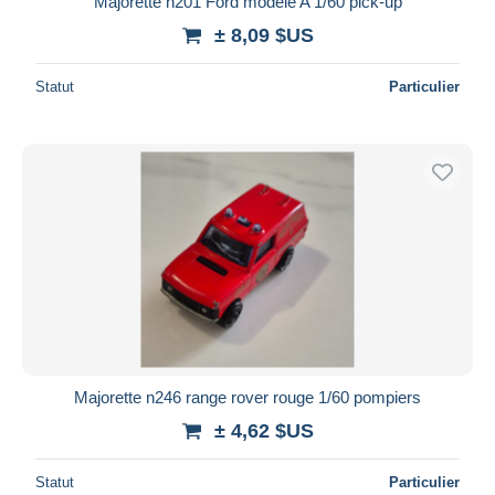
Majorette n201 Ford modèle A 1/60 pick-up
± 8,09 $US
Statut
Particulier
Majorette n246 range rover rouge 1/60 pompiers
± 4,62 $US
Statut
Particulier