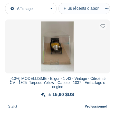
Types de vente
Affichage
Catégories principales
En cours
Modélisme & Maquettisme
Prix fixes
Modèles réduits
Enchères avec offres
Voitures, camions, bus
Enchères sans offres
Maisons de vente
Echelle 1:160
Vendus
Durée
Toutes les durées
Nouveau
jours
[-10%] MODELLISME - Eligor - 1 :43 - Vintage - Citroën 5
depuis
CV - 1925 -Torpedo Yellow - Capote - 1037 - Emballage d
Fermant
origine
heures
dans
± 15,60 $US
Prix
Statut
Professionnel
De
à
$US
$US