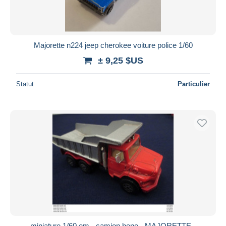
Majorette n224 jeep cherokee voiture police 1/60
± 9,25 $US
Statut
Particulier
miniature 1/60 em - camion bene - MAJORETTE -