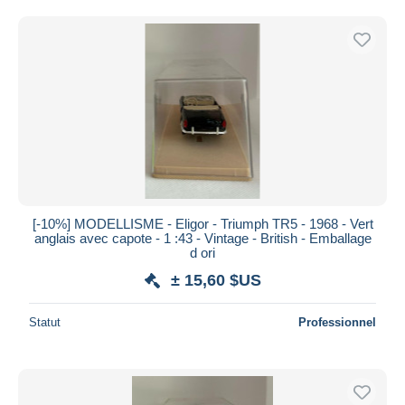
Uniquement en réduction
Livraison gratuite
Méthodes de paiement
PayPal
Virement bancaire
Visa
Mastercard
Bancontact
iDeal
[-10%] MODELLISME - Eligor - Triumph TR5 - 1968 - Vert
anglais avec capote - 1 :43 - Vintage - British - Emballage
Maestro
d ori
Tout désélectionner
± 15,60 $US
Résidence du vendeur
Statut
Professionnel
Monde entier