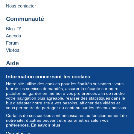
Nous contacter
Communauté
Blog
Agenda
Forum
Vidéos
Aide
Centre d'aide
Information concernant les cookies
Acheter sur Delcampe
Notre site utilise des cookies pour les finalités suivantes : vous
Vendre sur Delcampe
fournir les services demandés, assurer la sécurité sur notre
plateforme, garder en mémoire vos préférences afin de rendre
Un site sécurisé
votre navigation plus agréable, réaliser des statistiques dans le
but d’adapter notre site à vos besoins, afficher des vidéos et
vous permettre de partager du contenu sur les réseaux sociaux.
Certains de ces cookies sont nécessaires au fonctionnement de
notre site, d’autres peuvent être paramétrés selon vos
préférences.
En savoir plus
Voir plus