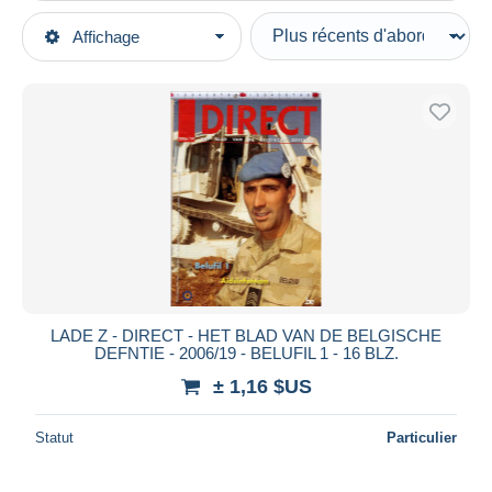
Types de vente
Affichage
Catégories principales
En cours
Militaria
Prix fixes
Livres, Revues & Catalogues
Enchères avec offres
Revues & Journaux
Enchères sans offres
Après 1945
Maisons de vente
Vendus
Hollandais
Durée
Toutes les durées
Nouveau
jours
LADE Z - DIRECT - HET BLAD VAN DE BELGISCHE
depuis
DEFNTIE - 2006/19 - BELUFIL 1 - 16 BLZ.
Fermant
heures
± 1,16 $US
dans
Prix
Statut
Particulier
De
à
$US
$US