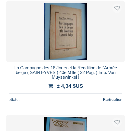
Uniquement en réduction
Livraison gratuite
Méthodes de paiement
PayPal
Virement bancaire
Visa
Mastercard
Bancontact
La Campagne des 18 Jours et la Reddition de l'Armée
iDeal
belge ( SAINT-YVES ) 40e Mille ( 32 Pag. ) Imp. Van
Muysewinkel !
Maestro
± 4,34 $US
Tout désélectionner
Résidence du vendeur
Statut
Particulier
Monde entier