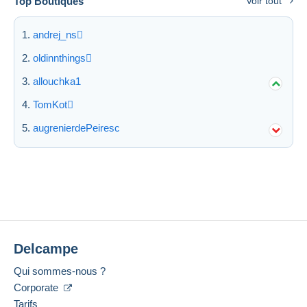
Top Boutiques
Voir tout
andrej_ns
oldinnthings
allouchka1
TomKot
augrenierdePeiresc
Delcampe
Qui sommes-nous ?
Corporate
Tarifs