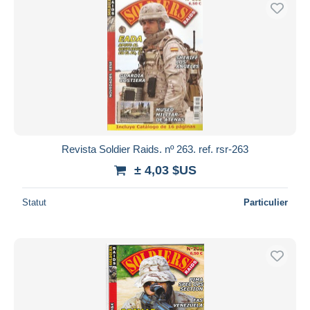
Uniquement en réduction
Livraison gratuite
Méthodes de paiement
PayPal
Virement bancaire
Visa
Mastercard
Bancontact
Revista Soldier Raids. nº 263. ref. rsr-263
iDeal
± 4,03 $US
Maestro
Statut
Particulier
Tout désélectionner
Résidence du vendeur
Monde entier