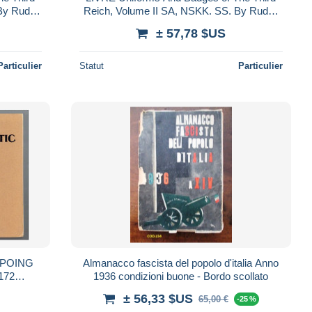
By Rudolf
Reich, Volume II SA, NSKK. SS. By Rudolf
Kahl
± 57,78 $US
Particulier
Statut
Particulier
 POING
Almanacco fascista del popolo d'italia Anno
172
1936 condizioni buone - Bordo scollato
 TO
± 56,33 $US
65,00 €
-25 %
RMS