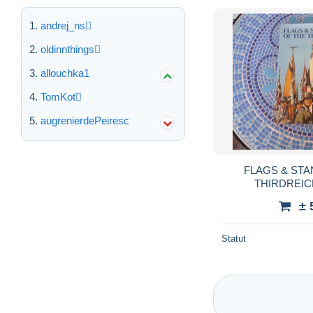
andrej_ns
oldinnthings
allouchka1
TomKot
augrenierdePeiresc
FLAGS & ST
THIRDREICH 
± 
Statut