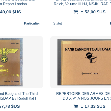
 Report London
Reich, Volume III HJ, NSJK, RAD 
Kahl
149,06 $US
± 52,00 $US
Particulier
Statut
nd Badges of The Third
REPERTOIRE DES ARMES DE
 NSDAP By Rudolf Kahl
DU XIV° A NOS JOURS EN 
PLANCHES HAND CANNON
57,78 $US
± 17,33 $US
AUTOMATIC 1944 HAND A