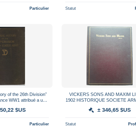
Particulier
Statut
tory of the 26th Division"
VICKERS SONS AND MAXIM L
ance WW1 attribué a un
1902 HISTORIQUE SOCIETE A
in Linwood C. JEWETT
CANON MITRAILLEUSE ARTIL
150,22 $US
± 346,65 $US
Particulier
Statut
Pro