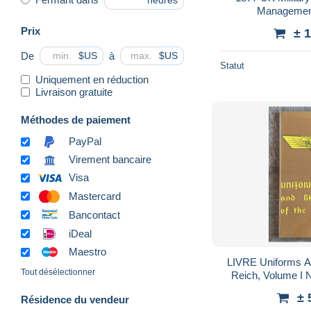
heures
Management
Prix
± 
De
à
$US
$US
Statut
Uniquement en réduction
Livraison gratuite
Méthodes de paiement
PayPal
Virement bancaire
Visa
Mastercard
Bancontact
iDeal
Maestro
LIVRE Uniforms A
Tout désélectionner
Reich, Volume I
± 
Résidence du vendeur