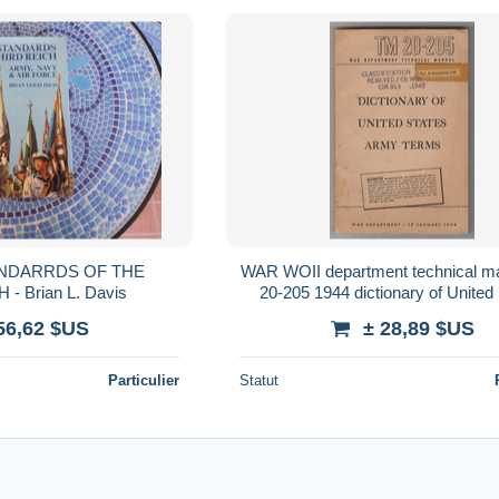
ANDARRDS OF THE
WAR WOII department technical m
- Brian L. Davis
20-205 1944 dictionary of United
army terms
56,62 $US
± 28,89 $US
Particulier
Statut