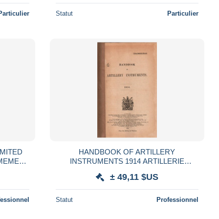
Particulier
Statut
Particulier
IMITED
HANDBOOK OF ARTILLERY
RMEMENT
INSTRUMENTS 1914 ARTILLERIE
LERIE
BRITANNIQUE TELESCOPE
± 49,11 $US
BINOCULAIRE SYSTEME VISEE
TELEMETRE
fessionnel
Statut
Professionnel