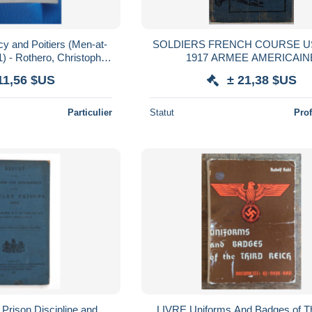
d Poitiers (Men-at-
SOLDIERS FRENCH COURSE U
) - Rothero, Christopher
1917 ARMEE AMERICAIN
Publishing 1981
11,56 $US
± 21,38 $US
Particulier
Statut
Pro
 Prison Discipline and
LIVRE Uniforms And Badges of Th