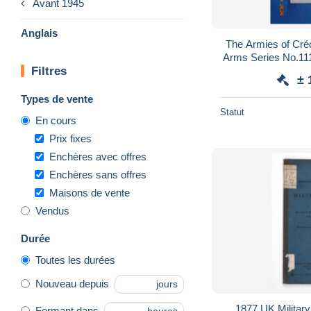
Avant 1945
Anglais
The Armies of Crécy an
Arms Series No.111
Filtres
- Osprey 
± 
Types de vente
Statut
En cours
Prix fixes
Enchères avec offres
Enchères sans offres
Maisons de vente
Vendus
Durée
Toutes les durées
Nouveau depuis
jours
1877 UK Military
Fermant dans