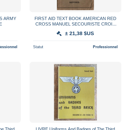
S ARMY
FIRST AID TEXT BOOK AMERICAN RED
E
CROSS MANUEL SECOURISTE CROIX
ROUGE AMERICAINE 1940
± 21,38 $US
fessionnel
Statut
Professionnel
e Third
LIVRE Uniforms And Badges of The Third