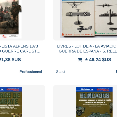
LPENS 1873
LIVRES - LOT DE 4 - LA AVIACI
TE
GUERRA DE ESPANA - S. RELL
RMEE ESPAGNOLE
SAN MARTIN - FRANQUISM
21,38 $US
± 46,24 $US
REPUBLICAIN
Professionnel
Statut