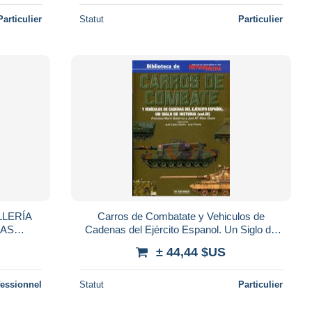
Particulier
Statut
Particulier
LLERÍA
Carros de Combatate y Vehiculos de
NAS
Cadenas del Ejército Espanol. Un Siglo de
OTOS Y
Historia (Vol. III)
± 44,44 $US
N...
fessionnel
Statut
Particulier