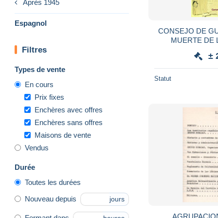
Après 1945
Espagnol
CONSEJO DE G
MUERTE DE 
Filtres
PRESIDENT GEN
± 
OCTUBRE 1940 G
Types de vente
Statut
En cours
Prix fixes
Enchères avec offres
Enchères sans offres
Maisons de vente
Vendus
Durée
Toutes les durées
Nouveau depuis
jours
AGRUPACION
Fermant dans