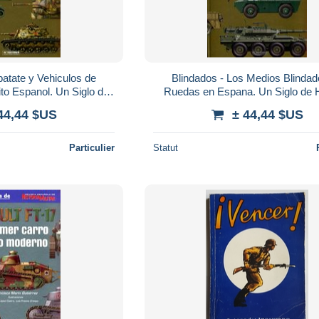
atate y Vehiculos de
Blindados - Los Medios Blindad
to Espanol. Un Siglo de
Ruedas en Espana. Un Siglo de H
ia (Vol. II)
(Vol. II)
44,44 $US
± 44,44 $US
Particulier
Statut