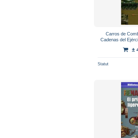
Carros de Comb
Cadenas del Ejérci
Histor
± 
Statut