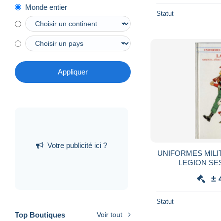
Monde entier
Statut
Appliquer
Votre publicité ici ?
UNIFORMES MILIT
LEGION SESENTA ANOS DE
UNIFORMES LEG
± 
MARIA BUENO -13
Statut
Top Boutiques
Voir tout