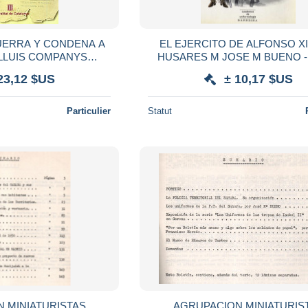
UERRA Y CONDENA A
EL EJERCITO DE ALFONSO XIII L
LLUIS COMPANYS
HUSARES M JOSE M BUENO - LIVRE
ERALITAT CATALUNYA
BROCHE 32 PAGES - NOMBR
23,12 $US
± 10,17 $US
UERRA CIVIL FRANCO
ILLUSTRATIONS
Particulier
Statut
 MINIATURISTAS
AGRUPACION MINIATURIS