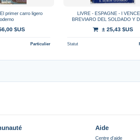
El primer carro ligero
LIVRE - ESPAGNE - I VENCER
oderno
BREVIARO DEL SOLDADO Y D
MANDOS INFERIORES - S. 
56,00 $US
± 25,43 $US
IZQUIERDO - 1975
Particulier
Statut
unauté
Aide
Centre d'aide