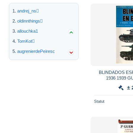
andrej_ns
oldinnthings
allouchka1
TomKot
augrenierdePeiresc
BLINDADOS ES
1936 1939 
VEHICULES BL
± 
Statut