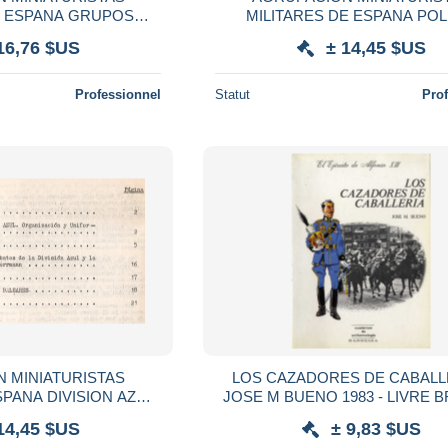
PANA GRUPOS
MILITARES DE ESPANA POLICIA
AHARA GROUPES
TERRITORIAL SAHARA POL
16,76 $US
± 14,45 $US
S SAHARIENS
TERRITORIALE
Professionnel
Statut
Pro
 MINIATURISTAS
LOS CAZADORES DE CABALLE
SPANA DIVISION AZUL
JOSE M BUENO 1983 - LIVRE BROCHE
NDE GUERRE RUSSIE
40 PAGES - NOMBREUSES
14,45 $US
± 9,83 $US
IRES ESPAGNE
ILLUSTRATIONS