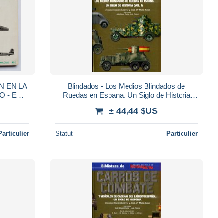
ON EN LA
Blindados - Los Medios Blindados de
O - ED.
Ruedas en Espana. Un Siglo de Historia
E -
(Vol. I)
± 44,44 $US
Particulier
Statut
Particulier