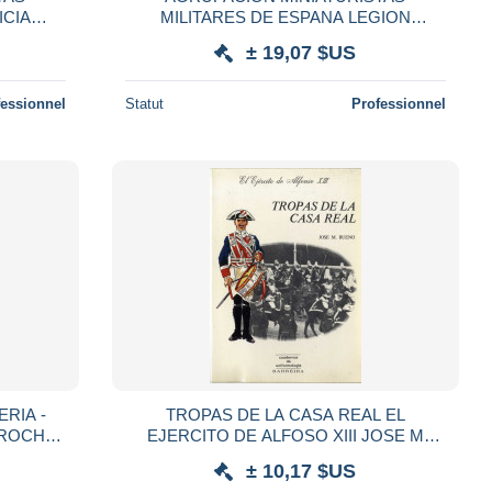
MILITARES DE ESPANA LEGION
ICE
ETRANGERE ESPAGNOLE BANDERA
± 19,07 $US
FRANCO ESPAGNE 1920 1970
fessionnel
Statut
Professionnel
RIA -
TROPAS DE LA CASA REAL EL
EJERCITO DE ALFOSO XIII JOSE M
BUENO 1982 - 40 PAGES LIVRE BROCHE
± 10,17 $US