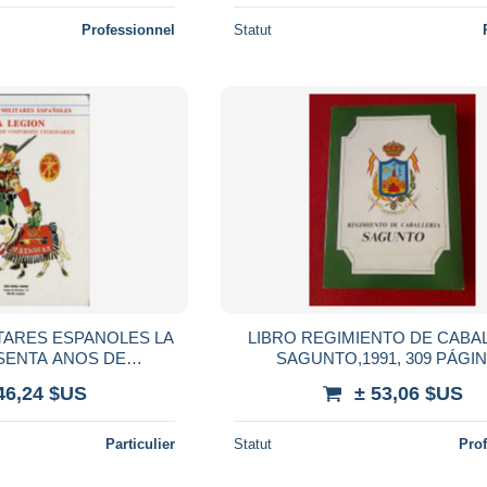
Professionnel
Statut
ARES ESPANOLES LA
LIBRO REGIMIENTO DE CABA
SAGUNTO,1991, 309 PÁGI
IONARIOS JOSE
EJÉRCITO CABALLOS...VER F
46,24 $US
± 53,06 $US
6 PAGES LIVRE RELIE
DESCRIPCIÓN..ESPAÑA SPAI
Particulier
Statut
Pro