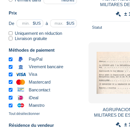
heures
MILITARES DE ES
NOMADAS S
Prix
± 
NOMADE
De
à
$US
$US
Statut
Uniquement en réduction
Livraison gratuite
Méthodes de paiement
PayPal
Virement bancaire
Visa
Mastercard
Bancontact
iDeal
Maestro
AGRUPACION
Tout désélectionner
MILITARES DE E
ARMEE ALLEMA
± 
Résidence du vendeur
VOLONTA