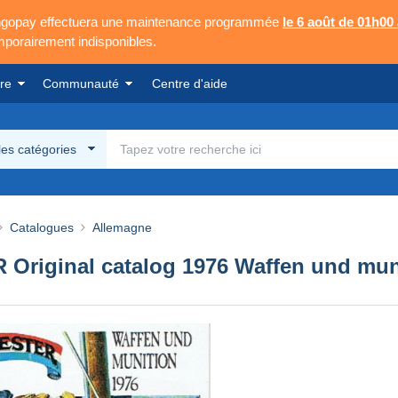
Mangopay effectuera une maintenance programmée
le 6 août de 01h00
emporairement indisponibles.
re
Communauté
Centre d'aide
les catégories
Catalogues
Allemagne
riginal catalog 1976 Waffen und mun