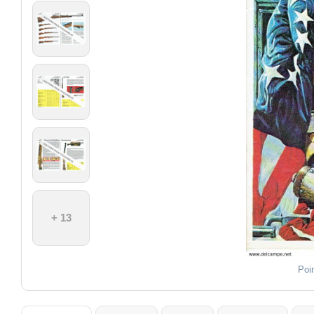
+ 13
Poi