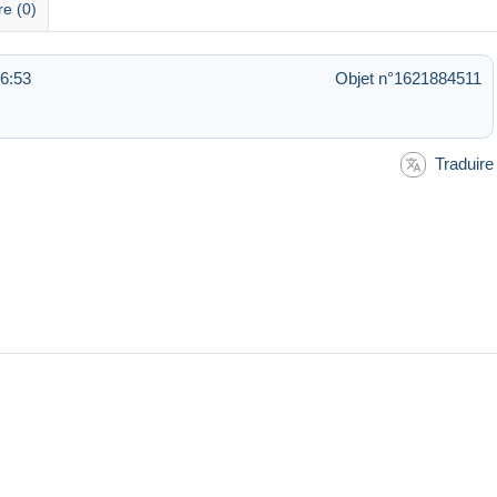
re (0)
06:53
Objet n°1621884511
Traduire