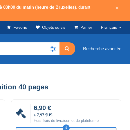
 à 03h00 du matin (heure de Bruxelles)
, durant
×
Favoris
Objets suivis
Panier
Français
Recherche avancée
ition 40 pages
6,90 €
± 7,97 $US
Hors frais de livraison et de plateforme