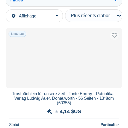
Tout voir
Types de vente
Affichage
Catégories principales
En cours
Militaria
Prix fixes
Livres, Revues & Catalogues
Nouveau
Enchères avec offres
Autres & non classés
Enchères sans offres
Maisons de vente
Vendus
Durée
Toutes les durées
Nouveau
jours
Trostbüchlein für unsere Zeit - Tante Emmy - Patriotika -
depuis
Verlag Ludwig Auer, Donauwörth - 56 Seiten - 13*8cm
Fermant
(60355)
heures
dans
± 4,14 $US
Prix
Statut
Particulier