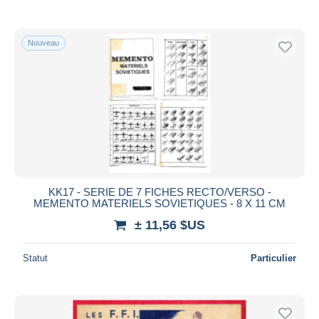
De
à
$US
$US
Uniquement en réduction
Livraison gratuite
Nouveau
Méthodes de paiement
PayPal
Virement bancaire
Visa
Mastercard
Bancontact
iDeal
KK17 - SERIE DE 7 FICHES RECTO/VERSO -
MEMENTO MATERIELS SOVIETIQUES - 8 X 11 CM
Maestro
± 11,56 $US
Tout désélectionner
Résidence du vendeur
Statut
Particulier
Monde entier