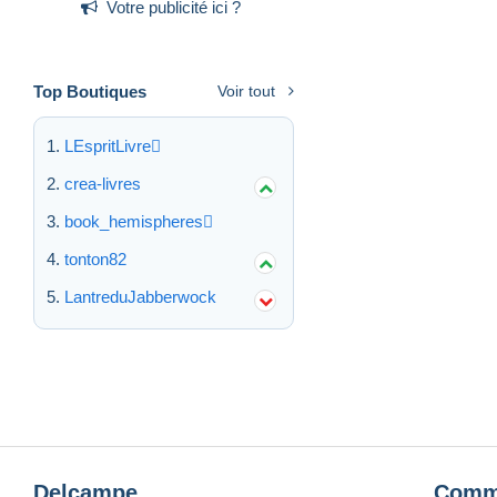
Votre publicité ici ?
Top Boutiques
Voir tout
LEspritLivre
crea-livres
book_hemispheres
tonton82
LantreduJabberwock
Delcampe
Comm