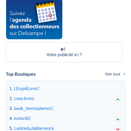
Votre publicité ici ?
Top Boutiques
Voir tout
LEspritLivre
crea-livres
book_hemispheres
tonton82
LantreduJabberwock