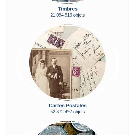
De
à
$US
$US
Timbres
Uniquement en réduction
21 094 916 objets
Livraison gratuite
Méthodes de paiement
PayPal
Virement bancaire
Visa
Mastercard
Bancontact
iDeal
Maestro
Tout désélectionner
Cartes Postales
Résidence du vendeur
52 872 497 objets
Monde entier