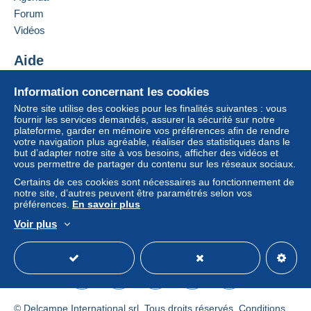
Forum
Vidéos
Aide
Centre d'aide
Information concernant les cookies
Acheter sur Delcampe
Notre site utilise des cookies pour les finalités suivantes : vous
Vendre sur Delcampe
fournir les services demandés, assurer la sécurité sur notre
plateforme, garder en mémoire vos préférences afin de rendre
Un site sécurisé
votre navigation plus agréable, réaliser des statistiques dans le
but d’adapter notre site à vos besoins, afficher des vidéos et
vous permettre de partager du contenu sur les réseaux sociaux.
Certains de ces cookies sont nécessaires au fonctionnement de
notre site, d’autres peuvent être paramétrés selon vos
préférences.
En savoir plus
Voir plus
Français
USD
Mode standard
America/
© Delcampe International srl. Tous droits réservés.
Conditions