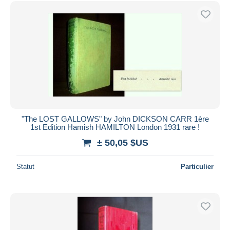
Uniquement en réduction
Livraison gratuite
Méthodes de paiement
PayPal
Virement bancaire
Visa
Mastercard
Bancontact
"The LOST GALLOWS" by John DICKSON CARR 1ère
iDeal
1st Edition Hamish HAMILTON London 1931 rare !
Maestro
± 50,05 $US
Tout désélectionner
Statut
Particulier
Résidence du vendeur
Monde entier