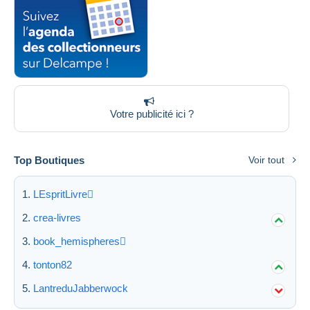
Votre publicité ici ?
Top Boutiques
Voir tout
LEspritLivre
crea-livres
book_hemispheres
tonton82
LantreduJabberwock