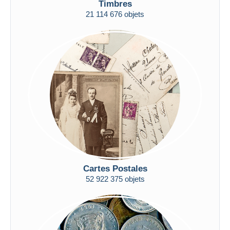
Timbres
Uniquement en réduction
21 114 676 objets
Livraison gratuite
Méthodes de paiement
PayPal
Virement bancaire
Visa
Mastercard
Bancontact
iDeal
Maestro
Tout désélectionner
Cartes Postales
Résidence du vendeur
52 922 375 objets
Monde entier