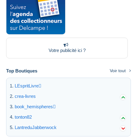
Votre publicité ici ?
Top Boutiques
Voir tout
LEspritLivre
crea-livres
book_hemispheres
tonton82
LantreduJabberwock