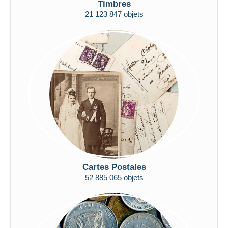
Timbres
Uniquement en réduction
21 123 847 objets
Livraison gratuite
Méthodes de paiement
PayPal
Virement bancaire
Visa
Mastercard
Bancontact
iDeal
Maestro
Tout désélectionner
Cartes Postales
Résidence du vendeur
52 885 065 objets
Monde entier