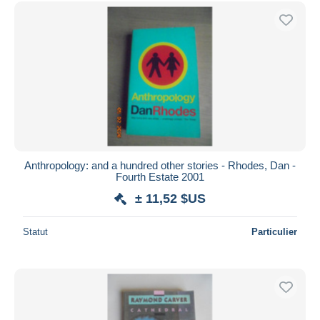
Uniquement en réduction
Livraison gratuite
Méthodes de paiement
PayPal
Virement bancaire
Visa
Mastercard
Bancontact
Anthropology: and a hundred other stories - Rhodes, Dan -
iDeal
Fourth Estate 2001
Maestro
± 11,52 $US
Tout désélectionner
Statut
Particulier
Résidence du vendeur
Monde entier