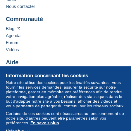
Nous contacter
Communauté
Blog
Agenda
Forum
Vidéos
Aide
Centre d'aide
Information concernant les cookies
Acheter sur Delcampe
Notre site utilise des cookies pour les finalités suivantes : vous
Vendre sur Delcampe
fournir les services demandés, assurer la sécurité sur notre
plateforme, garder en mémoire vos préférences afin de rendre
Un site sécurisé
votre navigation plus agréable, réaliser des statistiques dans le
but d’adapter notre site à vos besoins, afficher des vidéos et
vous permettre de partager du contenu sur les réseaux sociaux.
Certains de ces cookies sont nécessaires au fonctionnement de
notre site, d’autres peuvent être paramétrés selon vos
préférences.
En savoir plus