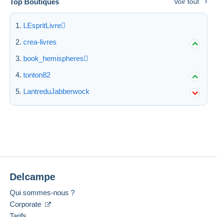
Top Boutiques
Voir tout
LEspritLivre
crea-livres
book_hemispheres
tonton82
LantreduJabberwock
Delcampe
Qui sommes-nous ?
Corporate
Tarifs