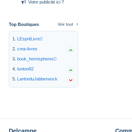
Votre publicité ici ?
Top Boutiques
Voir tout
LEspritLivre
crea-livres
book_hemispheres
tonton82
LantreduJabberwock
Delcampe
Comm