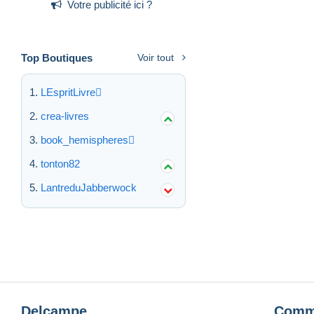
Votre publicité ici ?
Top Boutiques
Voir tout
LEspritLivre
crea-livres
book_hemispheres
tonton82
LantreduJabberwock
Delcampe
Comm