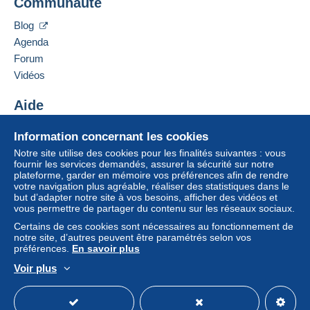
Communauté
Kirchstr. 9
Zone 1
77694
Kehl-Marlen
Blog
Allemagne
Agenda
Zone 2
Forum
Ajouter ce vendeur aux favoris
Vidéos
Contacter le vendeur
Zone 3
Ajouter ce vendeur à ma liste noire
Aide
Cette zone comprend
un pays
.
Centre d'aide
Information concernant les cookies
Acheter sur Delcampe
Lettre (grand format/grande lettre)
Notre site utilise des cookies pour les finalités suivantes : vous
Vendre sur Delcampe
fournir les services demandés, assurer la sécurité sur notre
plateforme, garder en mémoire vos préférences afin de rendre
Un site sécurisé
Paiement par :
votre navigation plus agréable, réaliser des statistiques dans le
Pour avoir accès aux informations
but d’adapter notre site à vos besoins, afficher des vidéos et
de livraison, vous devez être
vous permettre de partager du contenu sur les réseaux sociaux.
De 1 à 1 objets
membre et ouvrir une session.
Certains de ces cookies sont nécessaires au fonctionnement de
1,80 €
notre site, d’autres peuvent être paramétrés selon vos
Se
S'inscri
préférences.
En savoir plus
À partir de 2
connect
re
er
Voir plus
2,90 €
Français
USD
Mode standard
America/
Lettre recommandée (format normal/petite